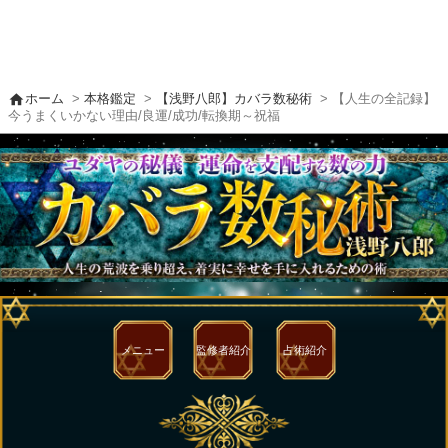
home
ホーム
>
本格鑑定
>
【浅野八郎】カバラ数秘術
> 【人生の全記録】
今うまくいかない理由/良運/成功/転換期～祝福
メニュー
監修者
紹介
占術紹介