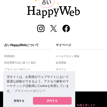
占いHappyWebについて
マイページ
利用規約
メールマガジン登録
特定商取引法に基づく表記
会員登録
プライバシーポリシー
ログイン
運営会社
当サイトは、お客様がウェブサイトにおいて
最適な経験ができるよう、アクセス解析やマ
お問合せ
ーケティング活動用にCookieを利用していま
す。
プライバシーポリシー
Copyright © Setsuwasha Co.,Ltd.
powered by
RRJ Inc.
拒否する
許可する
掲載の情報や画像など、すべてのコンテンツの
無断複写、転載を禁じます。