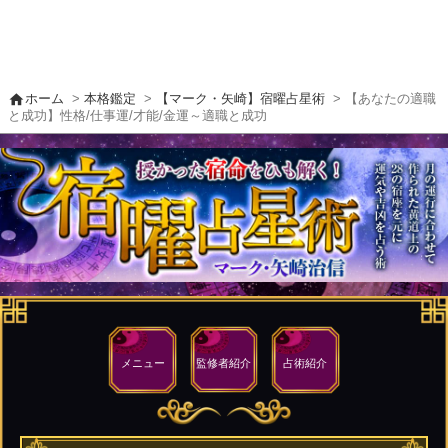
home
ホーム
>
本格鑑定
>
【マーク・矢崎】宿曜占星術
> 【あなたの適職
と成功】性格/仕事運/才能/金運～適職と成功
メニュー
監修者
紹介
占術紹介