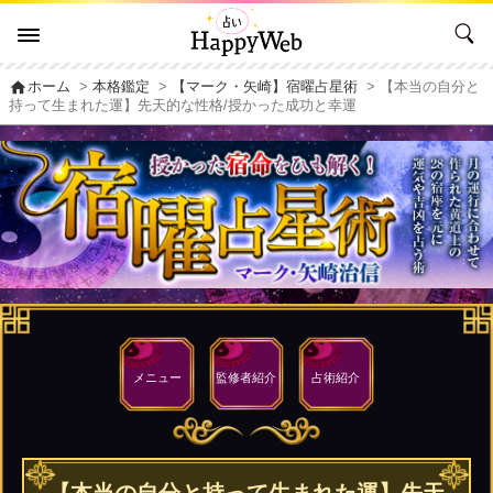
home
ホーム
>
本格鑑定
>
【マーク・矢崎】宿曜占星術
> 【本当の自分と
持って生まれた運】先天的な性格/授かった成功と幸運
メニュー
監修者
紹介
占術紹介