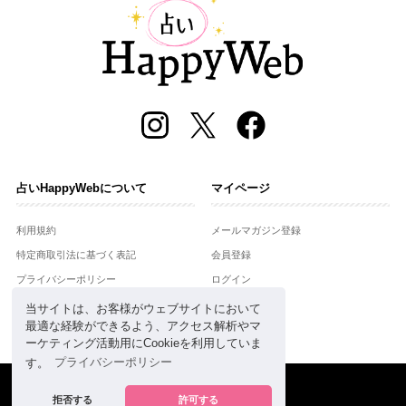
占いHappyWebについて
マイページ
利用規約
メールマガジン登録
特定商取引法に基づく表記
会員登録
プライバシーポリシー
ログイン
運営会社
当サイトは、お客様がウェブサイトにおいて
最適な経験ができるよう、アクセス解析やマ
お問合せ
ーケティング活動用にCookieを利用していま
す。
プライバシーポリシー
Copyright © Setsuwasha Co.,Ltd.
powered by
RRJ Inc.
拒否する
許可する