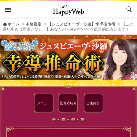
home
ホーム
>
本格鑑定
>
【ジュヌビエーヴ・沙羅】幸導推命術
> 【この
通り歩めば間違いなし！】あなたの人生のすべてを総合的に占います！
メニュー
監修者
紹介
占術紹介