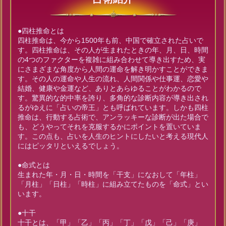
●四柱推命とは
四柱推命は、今から1500年も前、中国で確立された占いで
す。四柱推命は、その人が生まれたときの年、月、日、時間
の4つのファクターを複雑に組み合わせて導き出すため、実
にさまざまな角度から人間の運命を解き明かすことができま
す。その人の運命や人生の流れ、人間関係や仕事運、恋愛や
結婚、健康や金運など、ありとあらゆることがわかるので
す。驚異的な的中率を誇り、多角的な診断内容が導き出され
るがゆえに「占いの帝王」とも呼ばれています。しかも四柱
推命は、行動する占術で、アンラッキーな診断が出た場合で
も、どうやってそれを克服するかにポイントを置いていま
す。この点も、占いを人生のヒントにしたいと考える現代人
にはピッタリといえるでしょう。
●命式とは
生まれた年・月・日・時間を「干支」になおして「年柱」
「月柱」「日柱」「時柱」に組み立てたものを「命式」とい
います。
●十干
十干とは、「甲」「乙」「丙」「丁」「戊」「己」「庚」