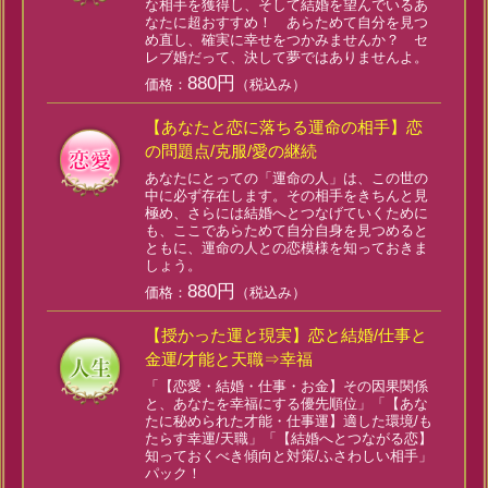
な相手を獲得し、そして結婚を望んでいるあ
なたに超おすすめ！ あらためて自分を見つ
め直し、確実に幸せをつかみませんか？ セ
レブ婚だって、決して夢ではありませんよ。
880円
価格：
（税込み）
【あなたと恋に落ちる運命の相手】恋
の問題点/克服/愛の継続
あなたにとっての「運命の人」は、この世の
中に必ず存在します。その相手をきちんと見
極め、さらには結婚へとつなげていくために
も、ここであらためて自分自身を見つめると
ともに、運命の人との恋模様を知っておきま
しょう。
880円
価格：
（税込み）
【授かった運と現実】恋と結婚/仕事と
金運/才能と天職⇒幸福
「【恋愛・結婚・仕事・お金】その因果関係
と、あなたを幸福にする優先順位」「【あな
たに秘められた才能・仕事運】適した環境/も
たらす幸運/天職」「【結婚へとつながる恋】
知っておくべき傾向と対策/ふさわしい相手」
パック！