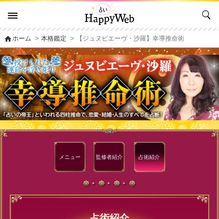
home
ホーム
>
本格鑑定
> 【ジュヌビエーヴ・沙羅】幸導推命術
メニュー
監修者
紹介
占術紹介
占術紹介