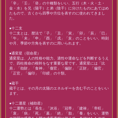
「辛」「壬」「癸」の十種類をいい、五行（木・火・土・
金・水）を兄（陽干）と弟（陰干）に分けたものにあてはめ
たもので、古くから四季や方位を表すのに使われてきまし
た。
●十二支
十二支とは、暦法で「子」「丑」「寅」「卯」「辰」「巳」
「午」「未」「申」「酉」「戌」「亥」のことをいい、時刻
や月、季節や方角を表すのに用いられます。
●通変星（宿命星）
通変星は、人の性格や能力、適性や運命などを判断するうえ
で、四柱推命の根幹をなす重要な星です。通変星には「比
肩」「劫財」「食神」「傷官」「偏財」「正財」「偏官」
「正官」「偏印」「印綬」の十類。
●蔵干
蔵干とは、その月の太陽のエネルギーを含む干のことをいい
ます。
●十二運星（補助星）
十二運勢とは「長生」「沐浴」「冠帯」「建禄」「帝旺」
「衰」「病」「死」「墓」「絶」「胎」「養」をいい、運勢