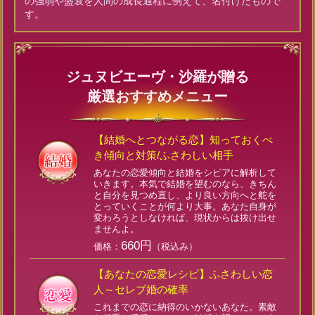
の強弱や盛衰を人間の成長過程に例えて、名付けたもので
す。
ジュヌビエーヴ・沙羅が贈る
厳選おすすめメニュー
【結婚へとつながる恋】知っておくべ
き傾向と対策/ふさわしい相手
あなたの恋愛傾向と結婚をシビアに解析して
いきます。本気で結婚を望むのなら、きちん
と自分を見つめ直し、より良い方向へと舵を
とっていくことが何より大事。あなた自身が
変わろうとしなければ、現状からは抜け出せ
ませんよ。
660円
価格：
（税込み）
【あなたの恋愛レシピ】ふさわしい恋
人～セレブ婚の確率
これまでの恋に納得のいかないあなた。素敵