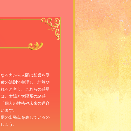
知なる力から人間は影響を受
る種の法則で整理し、計算や
されると考え、これらの惑星
とは、太陽と太陽系の諸惑
て「個人の性格や未来の運命
ています。
周期の出発点を表しているの
でしょう。