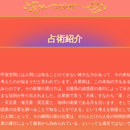
占術紹介
の宇宙空間には人間には知ることのできない偉大な力があって、その未
と考えたのが始まりだと言われています。占星術は、この未知の力をあ
試みたのです。その影響の受け方は、太陽系の諸惑星の進行によって示
ざまな法則が作り出されました。占星術で言う「天体」すなわち「星」
星・天王星・海王星・冥王星と、地球の衛星である月を言います。そし
の惑星の位置を調べることで知ることができる」という考えを前提とし
した人間にとって、その瞬間の星の位置は、その人だけの人生の時間的
、星の運行によって最初から決められている、といっても過言ではない