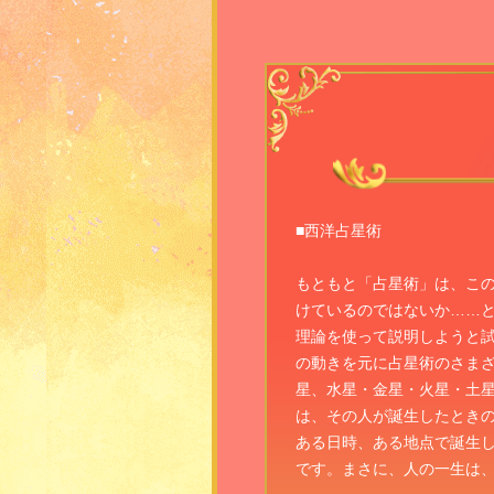
■西洋占星術
もともと「占星術」は、こ
けているのではないか……
理論を使って説明しようと
の動きを元に占星術のさま
星、水星・金星・火星・土
は、その人が誕生したとき
ある日時、ある地点で誕生
です。まさに、人の一生は