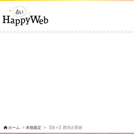
home
ホーム
>
本格鑑定
> 【弥々】西洋占星術