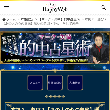
home
ホーム
>
本格鑑定
>
【マーク・矢崎】的中占星術
> 本気？ 遊び？
【あの人の心の奥底】誘いの意図・本心、そして未来
メニュー
監修者
紹介
占術紹介
本気？ 遊び？【あの人の心の奥底】誘