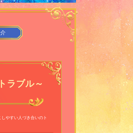
紹介
トラブル～
こしやすい人づき合いのト
。