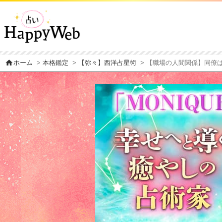
home
ホーム
>
本格鑑定
>
【弥々】西洋占星術
> 【職場の人間関係】同僚