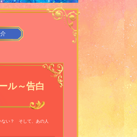
紹介
ール～告白
いない？ そして、あの人