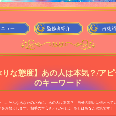
メニュー
監修者
紹介
占術
ぶりな態度】あの人は本気？/アピ
のキーワード
い……そんなあなたのために。あの人は本気？ 自分の想いは伝わって
ドをお教えします。相手の本心さえわかれば、あとはあなた次第です！