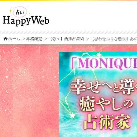
home
ホーム
>
本格鑑定
>
【弥々】西洋占星術
> 【思わせぶりな態度】あ