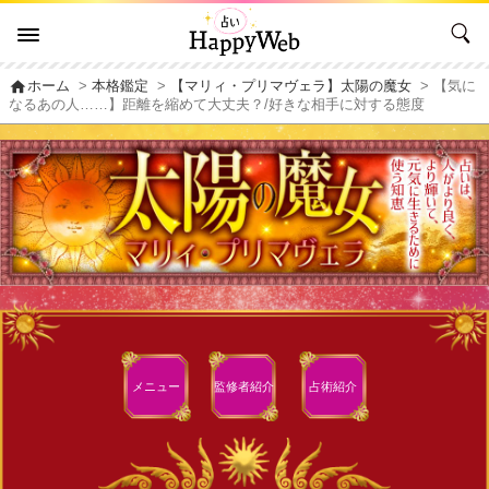
home
ホーム
>
本格鑑定
>
【マリィ・プリマヴェラ】太陽の魔女
> 【気に
なるあの人……】距離を縮めて大丈夫？/好きな相手に対する態度
メニュー
監修者
紹介
占術紹介