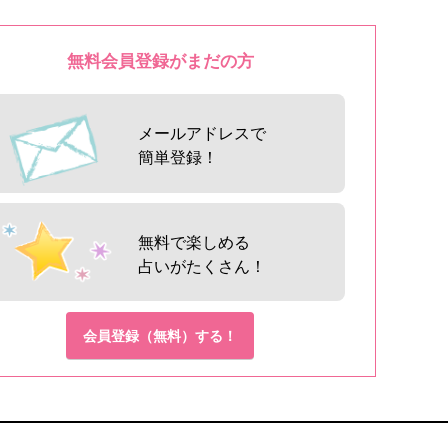
無料会員登録がまだの方
メールアドレスで
簡単登録！
無料で楽しめる
占いがたくさん！
会員登録（無料）する！