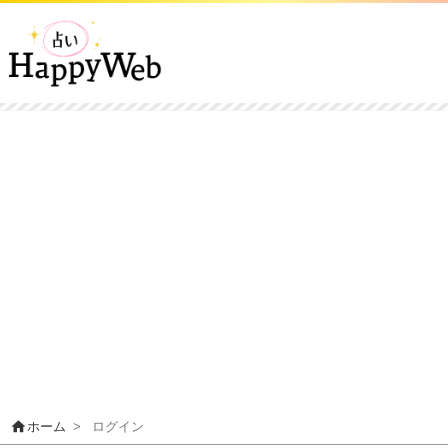
home
ホーム
>
ログイン