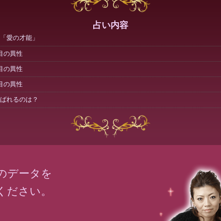
占い内容
「愛の才能」
目の異性
目の異性
目の異性
ばれるのは？
のデータを
ください。