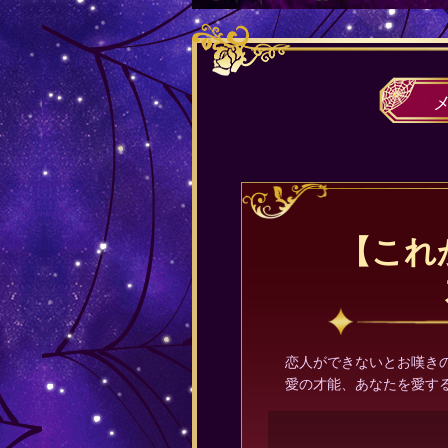
【これ
恋人ができないとお嘆き
愛の才能、あなたを愛す