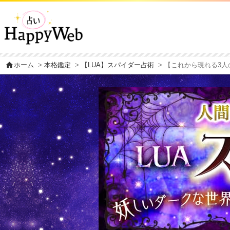
home
ホーム
>
本格鑑定
>
【LUA】スパイダー占術
> 【これから現れる3