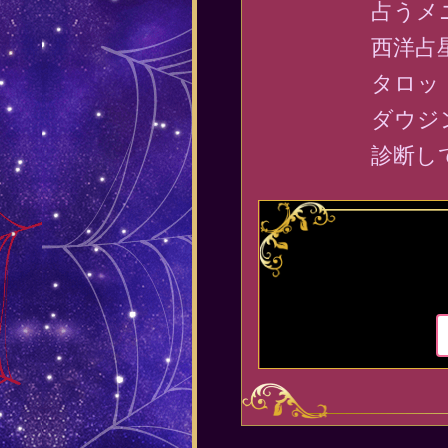
占うメ
西洋占
タロッ
ダウジ
診断し