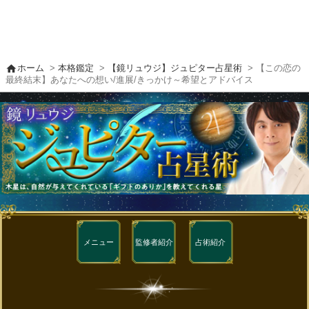
home
ホーム
>
本格鑑定
>
【鏡リュウジ】ジュピター占星術
> 【この恋の
最終結末】あなたへの想い/進展/きっかけ～希望とアドバイス
メニュー
監修者
紹介
占術紹介