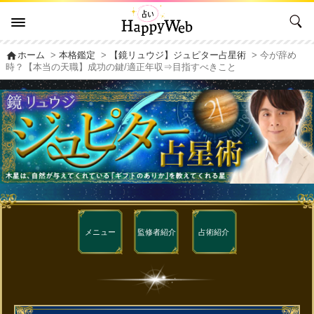
home
ホーム
>
本格鑑定
>
【鏡リュウジ】ジュピター占星術
> 今が辞め
時？【本当の天職】成功の鍵/適正年収⇒目指すべきこと
メニュー
監修者
紹介
占術紹介