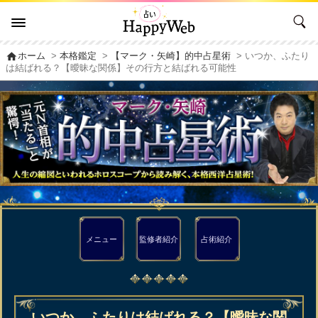
home
ホーム
>
本格鑑定
>
【マーク・矢崎】的中占星術
> いつか、ふたり
は結ばれる？【曖昧な関係】その行方と結ばれる可能性
メニュー
監修者
紹介
占術紹介
いつか、ふたりは結ばれる？【曖昧な関