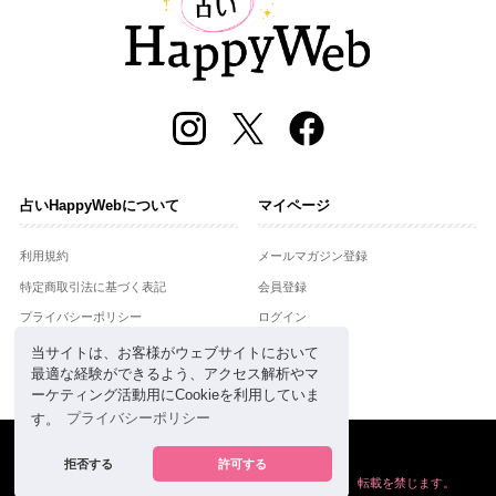
占いHappyWebについて
マイページ
利用規約
メールマガジン登録
特定商取引法に基づく表記
会員登録
プライバシーポリシー
ログイン
運営会社
当サイトは、お客様がウェブサイトにおいて
最適な経験ができるよう、アクセス解析やマ
お問合せ
ーケティング活動用にCookieを利用していま
す。
プライバシーポリシー
Copyright © Setsuwasha Co.,Ltd.
powered by
RRJ Inc.
拒否する
許可する
掲載の情報や画像など、すべてのコンテンツの
無断複写、転載を禁じます。