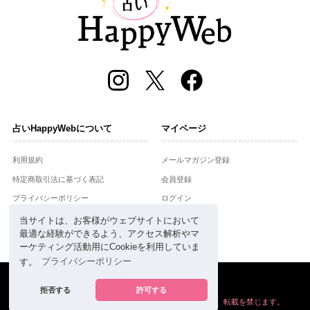
占いHappyWebについて
マイページ
利用規約
メールマガジン登録
特定商取引法に基づく表記
会員登録
プライバシーポリシー
ログイン
運営会社
当サイトは、お客様がウェブサイトにおいて
最適な経験ができるよう、アクセス解析やマ
お問合せ
ーケティング活動用にCookieを利用していま
す。
プライバシーポリシー
Copyright © Setsuwasha Co.,Ltd.
powered by
RRJ Inc.
拒否する
許可する
掲載の情報や画像など、すべてのコンテンツの
無断複写、転載を禁じます。