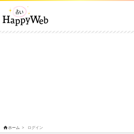
home
ホーム
>
ログイン