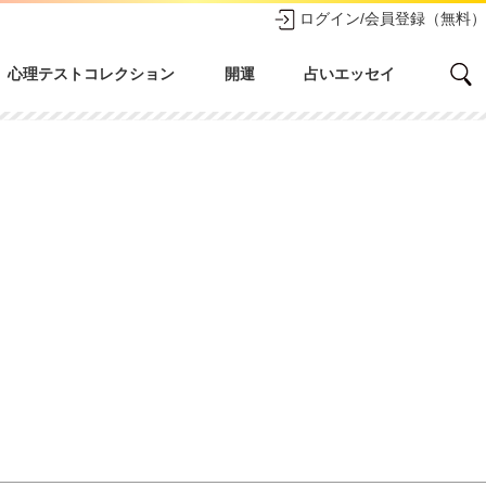
ログイン/会員登録（無料）
心理テストコレクション
開運
占いエッセイ