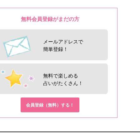
無料会員登録がまだの方
メールアドレスで
簡単登録！
無料で楽しめる
占いがたくさん！
会員登録（無料）する！