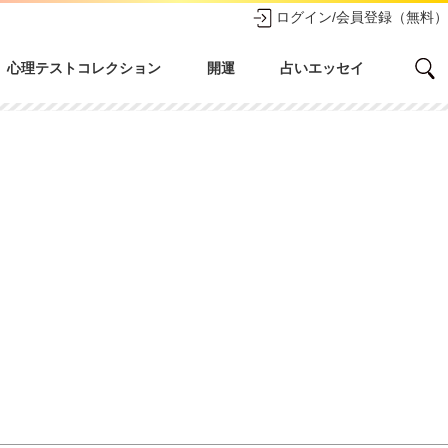
ログイン/会員登録（無料）
心理テストコレクション
開運
占いエッセイ