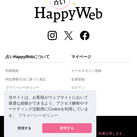
占いHappyWebについて
マイページ
利用規約
メールマガジン登録
特定商取引法に基づく表記
会員登録
プライバシーポリシー
ログイン
運営会社
当サイトは、お客様がウェブサイトにおいて
最適な経験ができるよう、アクセス解析やマ
お問合せ
ーケティング活動用にCookieを利用していま
す。
プライバシーポリシー
Copyright © Setsuwasha Co.,Ltd.
powered by
RRJ Inc.
拒否する
許可する
掲載の情報や画像など、すべてのコンテンツの
無断複写、転載を禁じます。