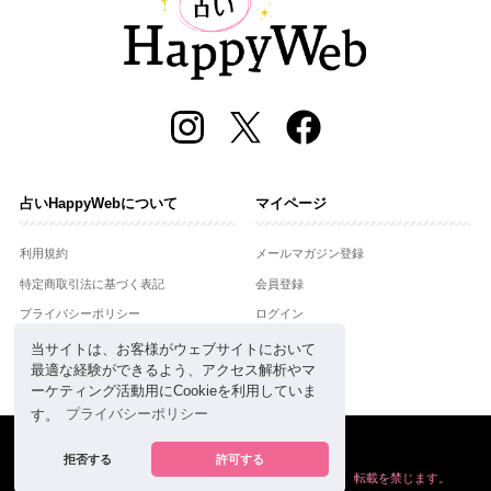
占いHappyWebについて
マイページ
利用規約
メールマガジン登録
特定商取引法に基づく表記
会員登録
プライバシーポリシー
ログイン
運営会社
当サイトは、お客様がウェブサイトにおいて
最適な経験ができるよう、アクセス解析やマ
お問合せ
ーケティング活動用にCookieを利用していま
す。
プライバシーポリシー
Copyright © Setsuwasha Co.,Ltd.
powered by
RRJ Inc.
拒否する
許可する
掲載の情報や画像など、すべてのコンテンツの
無断複写、転載を禁じます。