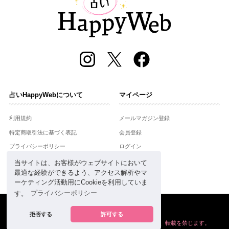
占いHappyWebについて
マイページ
利用規約
メールマガジン登録
特定商取引法に基づく表記
会員登録
プライバシーポリシー
ログイン
運営会社
当サイトは、お客様がウェブサイトにおいて
最適な経験ができるよう、アクセス解析やマ
お問合せ
ーケティング活動用にCookieを利用していま
す。
プライバシーポリシー
Copyright © Setsuwasha Co.,Ltd.
powered by
RRJ Inc.
拒否する
許可する
掲載の情報や画像など、すべてのコンテンツの
無断複写、転載を禁じます。