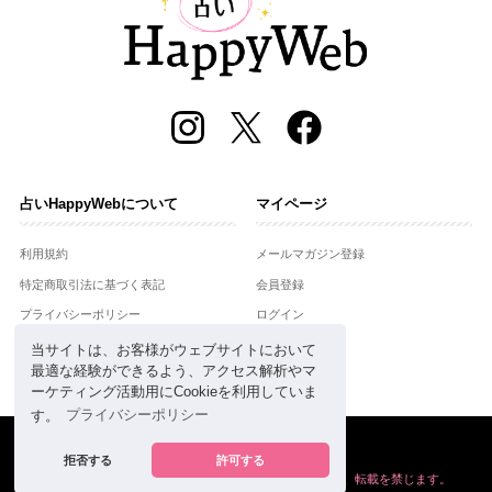
占いHappyWebについて
マイページ
利用規約
メールマガジン登録
特定商取引法に基づく表記
会員登録
プライバシーポリシー
ログイン
運営会社
当サイトは、お客様がウェブサイトにおいて
最適な経験ができるよう、アクセス解析やマ
お問合せ
ーケティング活動用にCookieを利用していま
す。
プライバシーポリシー
Copyright © Setsuwasha Co.,Ltd.
powered by
RRJ Inc.
拒否する
許可する
掲載の情報や画像など、すべてのコンテンツの
無断複写、転載を禁じます。