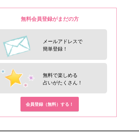
無料会員登録がまだの方
メールアドレスで
簡単登録！
無料で楽しめる
占いがたくさん！
会員登録（無料）する！