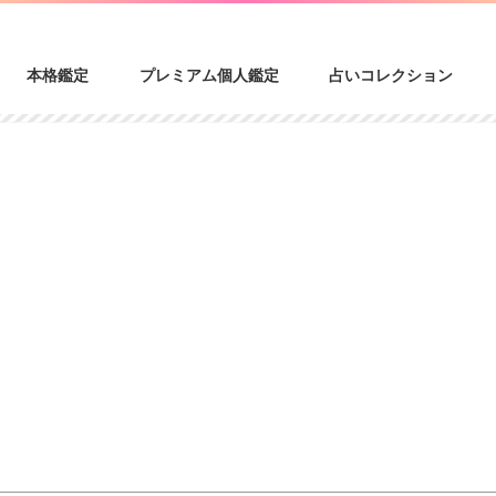
本格鑑定
プレミアム個人鑑定
占いコレクション