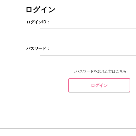
ログイン
ログインID：
パスワード：
→
パスワードを忘れた方はこちら
ログイン