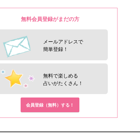
無料会員登録がまだの方
メールアドレスで
簡単登録！
無料で楽しめる
占いがたくさん！
会員登録（無料）する！