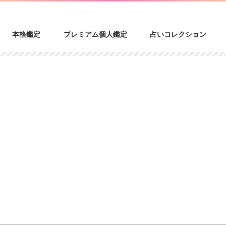
本格鑑定
プレミアム個人鑑定
占いコレクション