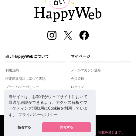
占いHappyWebについて
マイページ
利用規約
メールマガジン登録
特定商取引法に基づく表記
会員登録
プライバシーポリシー
ログイン
運営会社
当サイトは、お客様がウェブサイトにおいて
最適な経験ができるよう、アクセス解析やマ
お問合せ
ーケティング活動用にCookieを利用していま
す。
プライバシーポリシー
Copyright © Setsuwasha Co.,Ltd.
powered by
RRJ Inc.
拒否する
許可する
掲載の情報や画像など、すべてのコンテンツの
無断複写、転載を禁じます。