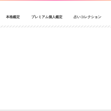
本格鑑定
プレミアム個人鑑定
占いコレクション