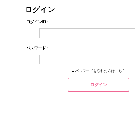
ログイン
ログインID：
パスワード：
→
パスワードを忘れた方はこちら
ログイン