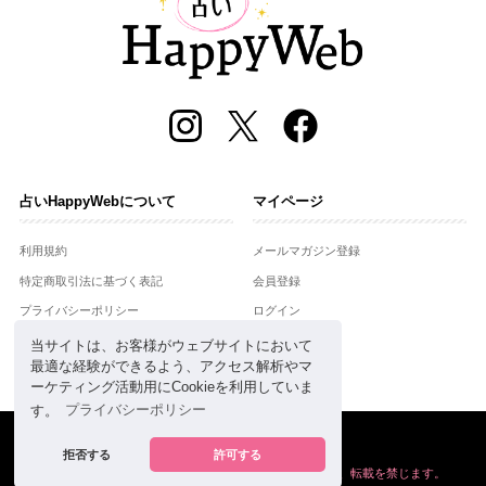
占いHappyWebについて
マイページ
利用規約
メールマガジン登録
特定商取引法に基づく表記
会員登録
プライバシーポリシー
ログイン
運営会社
当サイトは、お客様がウェブサイトにおいて
最適な経験ができるよう、アクセス解析やマ
お問合せ
ーケティング活動用にCookieを利用していま
す。
プライバシーポリシー
Copyright © Setsuwasha Co.,Ltd.
powered by
RRJ Inc.
拒否する
許可する
掲載の情報や画像など、すべてのコンテンツの
無断複写、転載を禁じます。