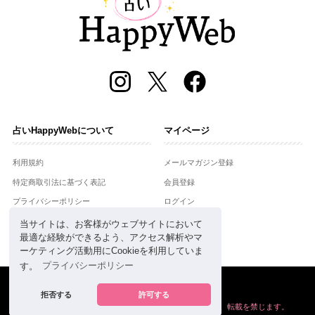
占いHappyWebについて
マイページ
利用規約
メールマガジン登録
特定商取引法に基づく表記
会員登録
プライバシーポリシー
ログイン
運営会社
当サイトは、お客様がウェブサイトにおいて
最適な経験ができるよう、アクセス解析やマ
お問合せ
ーケティング活動用にCookieを利用していま
す。
プライバシーポリシー
Copyright © Setsuwasha Co.,Ltd.
powered by
RRJ Inc.
拒否する
許可する
掲載の情報や画像など、すべてのコンテンツの
無断複写、転載を禁じます。