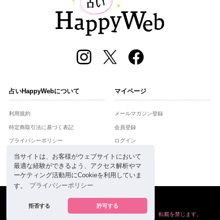
占いHappyWebについて
マイページ
利用規約
メールマガジン登録
特定商取引法に基づく表記
会員登録
プライバシーポリシー
ログイン
運営会社
当サイトは、お客様がウェブサイトにおいて
最適な経験ができるよう、アクセス解析やマ
お問合せ
ーケティング活動用にCookieを利用していま
す。
プライバシーポリシー
Copyright © Setsuwasha Co.,Ltd.
powered by
RRJ Inc.
拒否する
許可する
掲載の情報や画像など、すべてのコンテンツの
無断複写、転載を禁じます。