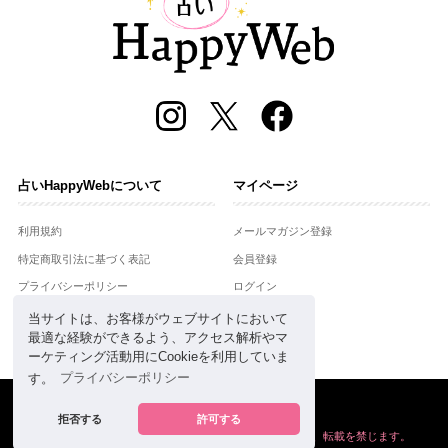
占いHappyWebについて
マイページ
利用規約
メールマガジン登録
特定商取引法に基づく表記
会員登録
プライバシーポリシー
ログイン
運営会社
当サイトは、お客様がウェブサイトにおいて
最適な経験ができるよう、アクセス解析やマ
お問合せ
ーケティング活動用にCookieを利用していま
す。
プライバシーポリシー
Copyright © Setsuwasha Co.,Ltd.
powered by
RRJ Inc.
拒否する
許可する
掲載の情報や画像など、すべてのコンテンツの
無断複写、転載を禁じます。