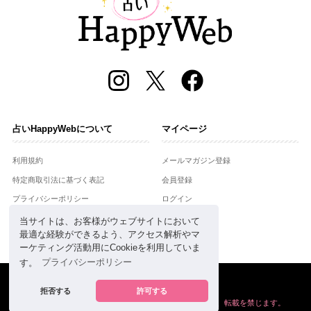
占いHappyWebについて
マイページ
利用規約
メールマガジン登録
特定商取引法に基づく表記
会員登録
プライバシーポリシー
ログイン
運営会社
当サイトは、お客様がウェブサイトにおいて
最適な経験ができるよう、アクセス解析やマ
お問合せ
ーケティング活動用にCookieを利用していま
す。
プライバシーポリシー
Copyright © Setsuwasha Co.,Ltd.
powered by
RRJ Inc.
拒否する
許可する
掲載の情報や画像など、すべてのコンテンツの
無断複写、転載を禁じます。