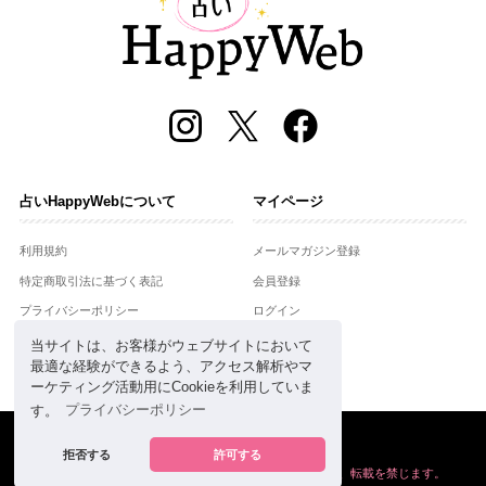
占いHappyWebについて
マイページ
利用規約
メールマガジン登録
特定商取引法に基づく表記
会員登録
プライバシーポリシー
ログイン
運営会社
当サイトは、お客様がウェブサイトにおいて
最適な経験ができるよう、アクセス解析やマ
お問合せ
ーケティング活動用にCookieを利用していま
す。
プライバシーポリシー
Copyright © Setsuwasha Co.,Ltd.
powered by
RRJ Inc.
拒否する
許可する
掲載の情報や画像など、すべてのコンテンツの
無断複写、転載を禁じます。