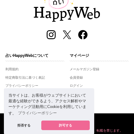
占いHappyWebについて
マイページ
利用規約
メールマガジン登録
特定商取引法に基づく表記
会員登録
プライバシーポリシー
ログイン
運営会社
当サイトは、お客様がウェブサイトにおいて
最適な経験ができるよう、アクセス解析やマ
お問合せ
ーケティング活動用にCookieを利用していま
す。
プライバシーポリシー
Copyright © Setsuwasha Co.,Ltd.
powered by
RRJ Inc.
拒否する
許可する
掲載の情報や画像など、すべてのコンテンツの
無断複写、転載を禁じます。