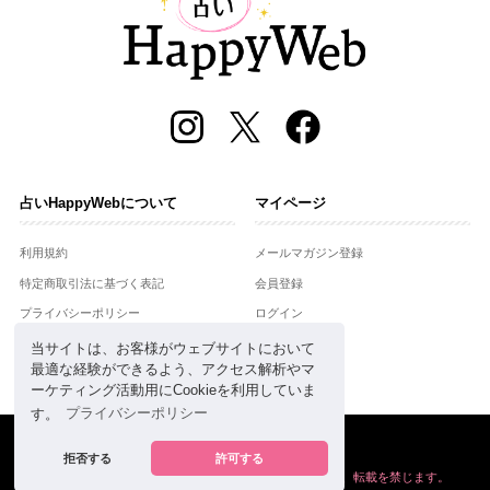
占いHappyWebについて
マイページ
利用規約
メールマガジン登録
特定商取引法に基づく表記
会員登録
プライバシーポリシー
ログイン
運営会社
当サイトは、お客様がウェブサイトにおいて
最適な経験ができるよう、アクセス解析やマ
お問合せ
ーケティング活動用にCookieを利用していま
す。
プライバシーポリシー
Copyright © Setsuwasha Co.,Ltd.
powered by
RRJ Inc.
拒否する
許可する
掲載の情報や画像など、すべてのコンテンツの
無断複写、転載を禁じます。