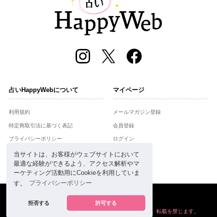
占いHappyWebについて
マイページ
利用規約
メールマガジン登録
特定商取引法に基づく表記
会員登録
プライバシーポリシー
ログイン
運営会社
当サイトは、お客様がウェブサイトにおいて
最適な経験ができるよう、アクセス解析やマ
お問合せ
ーケティング活動用にCookieを利用していま
す。
プライバシーポリシー
Copyright © Setsuwasha Co.,Ltd.
powered by
RRJ Inc.
拒否する
許可する
掲載の情報や画像など、すべてのコンテンツの
無断複写、転載を禁じます。