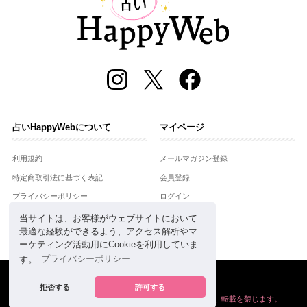
占いHappyWebについて
マイページ
利用規約
メールマガジン登録
特定商取引法に基づく表記
会員登録
プライバシーポリシー
ログイン
運営会社
当サイトは、お客様がウェブサイトにおいて
最適な経験ができるよう、アクセス解析やマ
お問合せ
ーケティング活動用にCookieを利用していま
す。
プライバシーポリシー
Copyright © Setsuwasha Co.,Ltd.
powered by
RRJ Inc.
拒否する
許可する
掲載の情報や画像など、すべてのコンテンツの
無断複写、転載を禁じます。