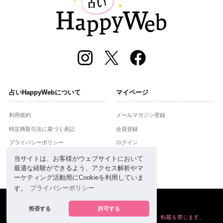
占いHappyWebについて
マイページ
利用規約
メールマガジン登録
特定商取引法に基づく表記
会員登録
プライバシーポリシー
ログイン
運営会社
当サイトは、お客様がウェブサイトにおいて
最適な経験ができるよう、アクセス解析やマ
お問合せ
ーケティング活動用にCookieを利用していま
す。
プライバシーポリシー
Copyright © Setsuwasha Co.,Ltd.
powered by
RRJ Inc.
拒否する
許可する
掲載の情報や画像など、すべてのコンテンツの
無断複写、転載を禁じます。