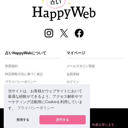
占いHappyWebについて
マイページ
利用規約
メールマガジン登録
特定商取引法に基づく表記
会員登録
プライバシーポリシー
ログイン
運営会社
当サイトは、お客様がウェブサイトにおいて
最適な経験ができるよう、アクセス解析やマ
お問合せ
ーケティング活動用にCookieを利用していま
す。
プライバシーポリシー
Copyright © Setsuwasha Co.,Ltd.
powered by
RRJ Inc.
拒否する
許可する
掲載の情報や画像など、すべてのコンテンツの
無断複写、転載を禁じます。