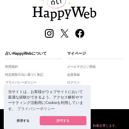
占いHappyWebについて
マイページ
利用規約
メールマガジン登録
特定商取引法に基づく表記
会員登録
プライバシーポリシー
ログイン
運営会社
当サイトは、お客様がウェブサイトにおいて
最適な経験ができるよう、アクセス解析やマ
お問合せ
ーケティング活動用にCookieを利用していま
す。
プライバシーポリシー
Copyright © Setsuwasha Co.,Ltd.
powered by
RRJ Inc.
拒否する
許可する
掲載の情報や画像など、すべてのコンテンツの
無断複写、転載を禁じます。