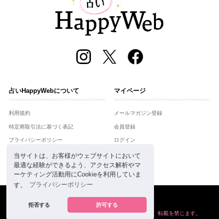
占いHappyWebについて
マイページ
利用規約
メールマガジン登録
特定商取引法に基づく表記
会員登録
プライバシーポリシー
ログイン
運営会社
当サイトは、お客様がウェブサイトにおいて
最適な経験ができるよう、アクセス解析やマ
お問合せ
ーケティング活動用にCookieを利用していま
す。
プライバシーポリシー
Copyright © Setsuwasha Co.,Ltd.
powered by
RRJ Inc.
拒否する
許可する
掲載の情報や画像など、すべてのコンテンツの
無断複写、転載を禁じます。