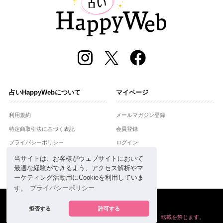
占いHappyWebについて
マイページ
利用規約
メールマガジン登録
特定商取引法に基づく表記
会員登録
プライバシーポリシー
ログイン
運営会社
当サイトは、お客様がウェブサイトにおいて
最適な経験ができるよう、アクセス解析やマ
お問合せ
ーケティング活動用にCookieを利用していま
す。
プライバシーポリシー
Copyright © Setsuwasha Co.,Ltd.
powered by
RRJ Inc.
拒否する
許可する
掲載の情報や画像など、すべてのコンテンツの
無断複写、転載を禁じます。