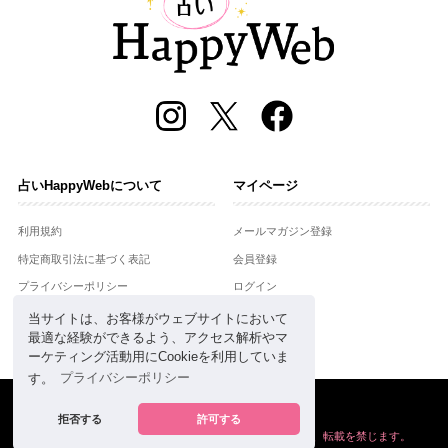
占いHappyWebについて
マイページ
利用規約
メールマガジン登録
特定商取引法に基づく表記
会員登録
プライバシーポリシー
ログイン
運営会社
当サイトは、お客様がウェブサイトにおいて
最適な経験ができるよう、アクセス解析やマ
お問合せ
ーケティング活動用にCookieを利用していま
す。
プライバシーポリシー
Copyright © Setsuwasha Co.,Ltd.
powered by
RRJ Inc.
拒否する
許可する
掲載の情報や画像など、すべてのコンテンツの
無断複写、転載を禁じます。