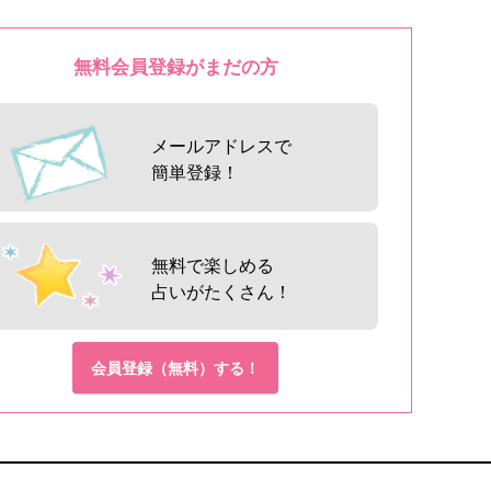
無料会員登録がまだの方
メールアドレスで
簡単登録！
無料で楽しめる
占いがたくさん！
会員登録（無料）する！