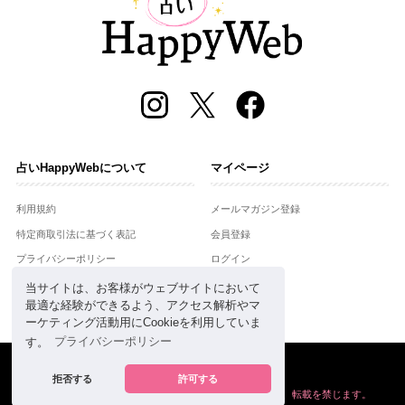
占いHappyWebについて
マイページ
利用規約
メールマガジン登録
特定商取引法に基づく表記
会員登録
プライバシーポリシー
ログイン
運営会社
当サイトは、お客様がウェブサイトにおいて
最適な経験ができるよう、アクセス解析やマ
お問合せ
ーケティング活動用にCookieを利用していま
す。
プライバシーポリシー
Copyright © Setsuwasha Co.,Ltd.
powered by
RRJ Inc.
拒否する
許可する
掲載の情報や画像など、すべてのコンテンツの
無断複写、転載を禁じます。