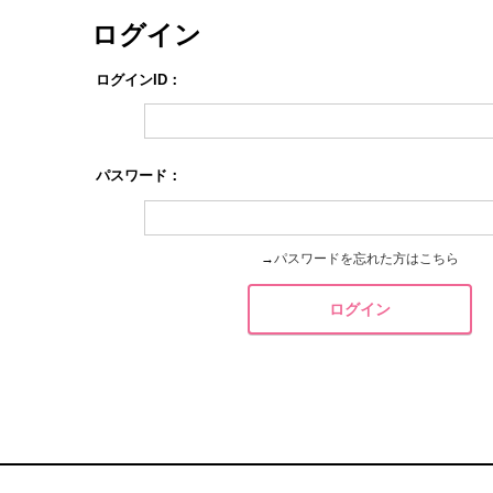
ログイン
ログインID：
パスワード：
→
パスワードを忘れた方はこちら
ログイン