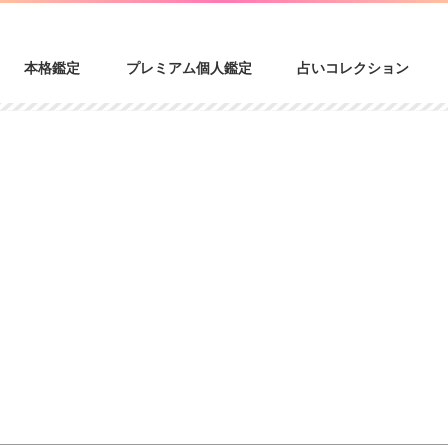
本格鑑定
プレミアム個人鑑定
占いコレクション