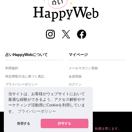
占いHappyWebについて
マイページ
利用規約
メールマガジン登録
特定商取引法に基づく表記
会員登録
プライバシーポリシー
ログイン
運営会社
当サイトは、お客様がウェブサイトにおいて
最適な経験ができるよう、アクセス解析やマ
お問合せ
ーケティング活動用にCookieを利用していま
す。
プライバシーポリシー
Copyright © Setsuwasha Co.,Ltd.
powered by
RRJ Inc.
拒否する
許可する
掲載の情報や画像など、すべてのコンテンツの
無断複写、転載を禁じます。