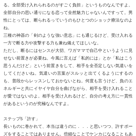
る。全部受け入れられるのがすごく負担」というものなんですよ。
全部自分の思い通りになる恋って全然魅力じゃないんですって。男
性にとっては、断られるっていうのもひとつのショック療法なのよ
ね。
三種の神器の「剣のような強い意志」にも通じるけど、受け入れる
一方で断る力や攻撃する力も兼ね備えてほしいな。
ただし、断るにはセンスが大切、ワガママで自己中というように見
せない前置きが必要ね。今風に言えば「私的には」とか「私はこう
思うんだけど」という前置きをして、相手を全否定しない気遣いを
してくださいね。気遣いの言葉がスルッと出てくるようにするの
も、普段からレッスンしておかないとね。何度も言うけど、負のエ
ネルギーと共にイヤイヤ自分を曲げながら、相手を受け入れること
が愛ではないのよ。相手を受け入れるけど、自分の考え方に一貫性
があるというのが究極なんですよ。
ステップ5「許す」
長いものに巻かれて、本当は違うのに．．．と思いつつ、許すポー
ズをすることではありません。些細なことでケンカになることもあ