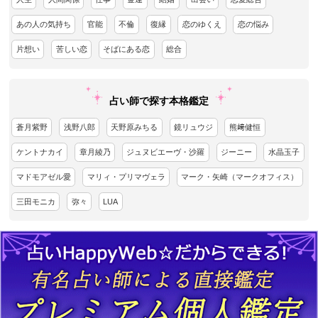
あの人の気持ち
官能
不倫
復縁
恋のゆくえ
恋の悩み
片想い
苦しい恋
そばにある恋
総合
占い師で探す本格鑑定
蒼月紫野
浅野八郎
天野原みちる
鏡リュウジ
熊﨑健恒
ケントナカイ
章月綾乃
ジュヌビエーヴ・沙羅
ジーニー
水晶玉子
マドモアゼル愛
マリィ・プリマヴェラ
マーク・矢崎（マークオフィス）
三田モニカ
弥々
LUA