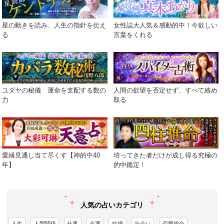
星の動きを読み、人生の指針を伝え
女性誌大人気＆感動的中！今欲しい
る
言葉をくれる
ユダヤの秘儀 運命を支配する数の
人間の欲望を否定せず、すべて絡め
力
取る
愛縁見通し当て尽くす【神的中40
培ってきた者だけが成し得る究極の
年】
的中鑑定！
人気の占いカテゴリ
人生
人間関係
仕事
金運
結婚
出会い
恋愛総合