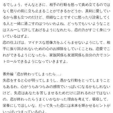
るでしょう。そんなときに、相手の行動を怒って責め立てるのでは
なく怒りの前に立ち止まることができるかどうか。真剣に愛してい
るから腹も立つのだけど、些細なことですぐに怒ったり詮索してく
る人と一緒に過ごすのはつらいわよね。どっちでもいいようなこと
はスルーして許してあげるようになれたら、恋の力がすごく身につ
いているはずよ。
恋の仕上げは、マイナスな想像力をふくらませないようにして、相
手に振り回されないための心のお掃除をしていくことね。恋愛でこ
れができるようになったら、家族関係も友達関係も自分の力でコン
トロールできるようになっていきますよ。
番外編「恋が終わってしまったら…」
失恋をすると心が弱ってしまうし、愚かな行動をとってしまうこと
もあるわ。心がうらみつらみの感情でいっぱいになるかもしれない
けど、失恋はあなたを苦しませるためだけに訪れるわけではない
の。恋が終わったらうまくいかなかった理由を考えて、吸収して、
栄養にしてほしいな。だって失った恋には未来を輝かせるヒントが
いっぱいつまっているのよ。