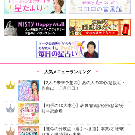
人気メニューランキング
【2人の未来予想図】あの人の本心/急接近・
告白は、〇月〇日！
【相手の10大本心】表裏/欲/嘘/秘密/願望/分
岐⇒恋終焉
【運命の分岐点⇒選ぶべき道】本質/才能/取
り巻く縁/幸福～未来