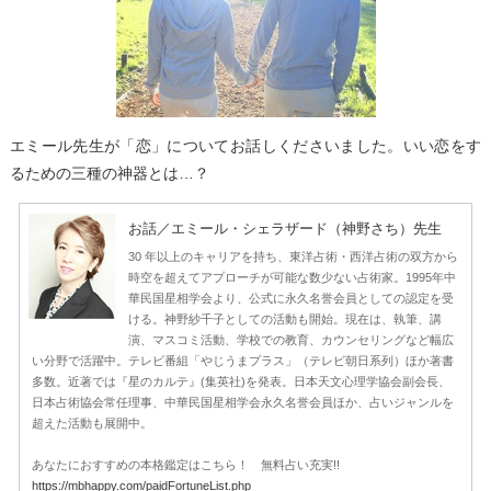
エミール先生が「恋」についてお話しくださいました。いい恋をす
るための三種の神器とは…？
お話／エミール・シェラザード（神野さち）先生
30 年以上のキャリアを持ち、東洋占術・西洋占術の双方から
時空を超えてアプローチが可能な数少ない占術家。1995年中
華民国星相学会より、公式に永久名誉会員としての認定を受
ける。神野紗千子としての活動も開始。現在は、執筆、講
演、マスコミ活動、学校での教育、カウンセリングなど幅広
い分野で活躍中。テレビ番組「やじうまプラス」（テレビ朝日系列）ほか著書
多数。近著では『星のカルテ』(集英社)を発表。日本天文心理学協会副会長、
日本占術協会常任理事、中華民国星相学会永久名誉会員ほか、占いジャンルを
超えた活動も展開中。
あなたにおすすめの本格鑑定はこちら！ 無料占い充実!!
https://mbhappy.com/paidFortuneList.php