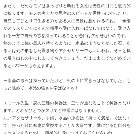
きたり、だめなモノはきっぱりと断れる女性は男性の目にも魅力的
に映ります。モノの考え方や思考のスピードが男性っぽかったり、
自立してひとりで生きる力がある人に男性は惹かれるのね。…全部
がスリスリごろにゃんで相手を受け入れっぱなしではなく、受け入
れる一方で自分の芯を持っていることが恋には欠かせないのです。
剣のように強い意志を持てるように、水晶のようなとがった石、あ
るいは剣の形をした置き物やアクセサリーでもいいわね。そっと机
の引き出しの中にしまっておきましょう。たまに出してながめてい
るとパワーがもらえますよ。
ー水晶の原石は持っていたけど、机の上に置きっぱなしでした。も
っと眺めて、水晶の強さを学ばなきゃ！
エミール先生「恋の三種の神器は、三つが重なることで神器となり
ます。どれかひとつが欠けても神器にはなりません。
丸いアクセサリーや、手鏡、水晶の原石は『持って満足』ではなく
て、持った時に知恵に変換することが大事です。愛にひるむ自分を
レッスンするために、積極的に身につけてみてくださいね」