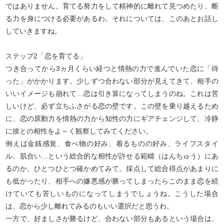
ではありません。育てる努力をして精神的に離れて見つめたり、断
る力を身につける必要があるわ。それについては、このあとお話し
していきますね。
ステップ2「恋を育てる」
つき合ってから3ヵ月くらい経つと情熱の力で進んでいた恋に「待
った」がかかります。少しずつ合わない部分が見えてきて、相手の
いいイメージも崩れて…恋は引き算になってしまうのね。これは苦
しいけど、必ず立ちふさがる恋の壁です。この壁を乗り越えるため
に、恋の原動力を情熱の力から知性の力にギアチェンジして、冷静
に彼との相性をよ～く観察してみてください。
例えば金銭感覚、食べ物の好み、着るものの好み、ライフスタイ
ル、肌合い…という総合的な相性が許せる範疇（はんちゅう）にあ
るのか、ひとつひとつ確かめてみて。採点して総合得点があまりに
も低かったり、相手への嫌悪感が勝ってしまったらこのまま恋を続
けていても苦しいものになってしまうでしょうね。こうした場合
は、恋から少し離れてみるのもいい選択だと思うわ。
一方で、好ましさが勝るけど、合わない部分もあるという場合は、