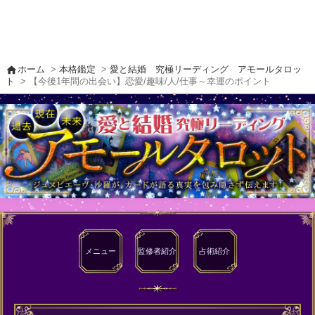
home
ホーム
>
本格鑑定
>
愛と結婚 究極リーディング アモールタロッ
ト
> 【今後1年間の出会い】恋愛/趣味/人/仕事～幸運のポイント
メニュー
監修者
紹介
占術紹介