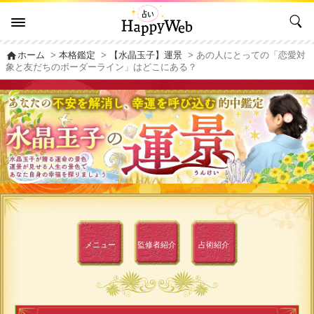
home
ホーム
>
本格鑑定
>
【水晶玉子】運景
> あの人にとっての「恋愛対
象と友だちのボーダーライン」はどこにある？
メニュー
監修者
紹介
占術紹介